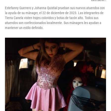
Karla Gachet
/
Estefanny Guerrero y Johanna Quistial prueban sus nuevos atuendos con
la ayuda de su mánager, el 22 de diciembre de 2023. Las integrantes de
Tierra Canela visten trajes coloridos y botas de tacón alto. Todos sus
atuendos son confeccionados localmente. Sus mánagers les ayudan a
mantener un estilo definido.