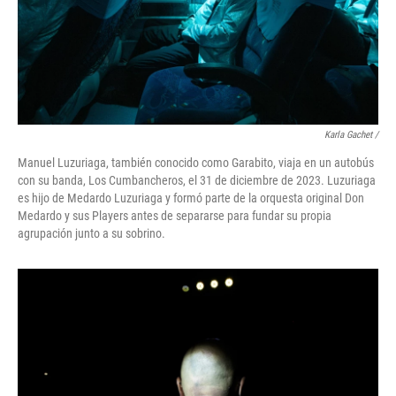
Karla Gachet
/
Manuel Luzuriaga, también conocido como Garabito, viaja en un autobús
con su banda, Los Cumbancheros, el 31 de diciembre de 2023. Luzuriaga
es hijo de Medardo Luzuriaga y formó parte de la orquesta original Don
Medardo y sus Players antes de separarse para fundar su propia
agrupación junto a su sobrino.